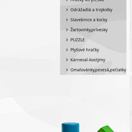
Odrážadlá a trojkolky
Stavebnice a kocky
Žartovinky,prívesky
PUZZLE
Plyšové hračky
Karneval-kostýmy
Omalovánky,pexesá,pečiatky