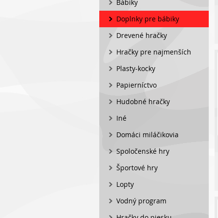
Bábiky
Doplnky pre bábiky
Drevené hračky
Hračky pre najmenších
Plasty-kocky
Papierníctvo
Hudobné hračky
Iné
Domáci miláčikovia
Spoločenské hry
Športové hry
Lopty
Vodný program
Hračky do piesku