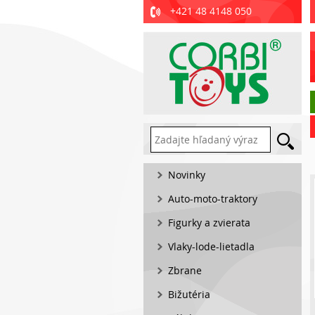
+421 48 4148 050
Novinky
Auto-moto-traktory
Figurky a zvierata
Vlaky-lode-lietadla
Zbrane
Bižutéria