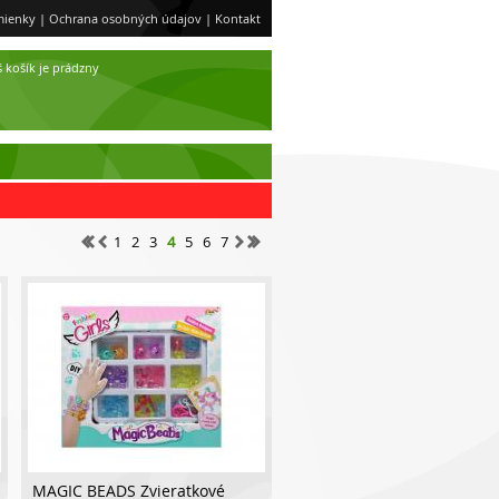
ienky
|
Ochrana osobných údajov
|
Kontakt
 košík je prádzny
1
2
3
4
5
6
7
MAGIC BEADS Zvieratkové