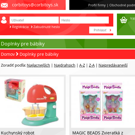
corbitoys@corbitoys.sk
Profil firmy
|
Obchodné podm
Váš
Registrácia
Zabudnuté heslo
Doplnky pre bábiky
Domov
Doplnky pre bábiky
Zoradiť podľa:
Najlacnejších
|
Najdrahsich
|
A-Z
|
Z-A
|
Najpredávanejší
Kuchynský robot
MAGIC BEADS Zvieratká z