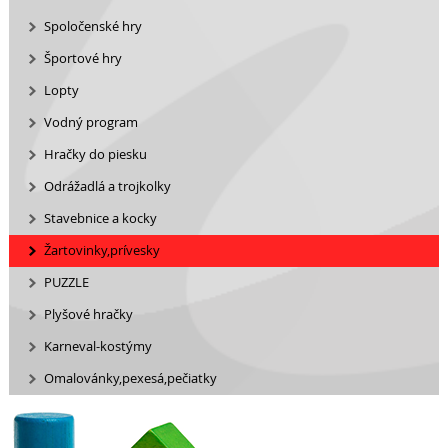
Spoločenské hry
Športové hry
Lopty
Vodný program
Hračky do piesku
Odrážadlá a trojkolky
Stavebnice a kocky
Žartovinky,prívesky
PUZZLE
Plyšové hračky
Karneval-kostýmy
Omalovánky,pexesá,pečiatky