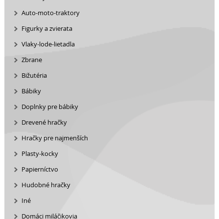
Auto-moto-traktory
Figurky a zvierata
Vlaky-lode-lietadla
Zbrane
Bižutéria
Bábiky
Doplnky pre bábiky
Drevené hračky
Hračky pre najmenších
Plasty-kocky
Papierníctvo
Hudobné hračky
Iné
Domáci miláčikovia