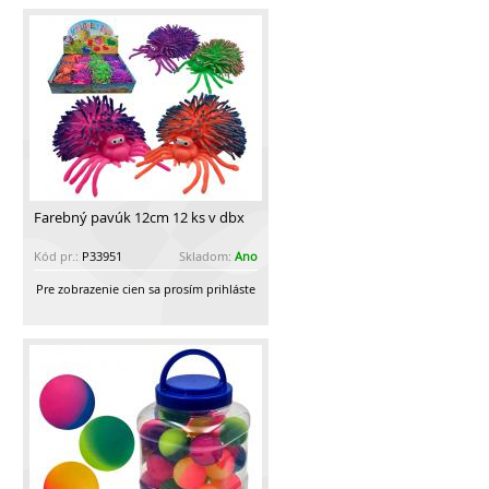
Farebný pavúk 12cm 12 ks v dbx
Kód pr.:
P33951
Skladom:
Ano
Pre zobrazenie cien sa prosím prihláste