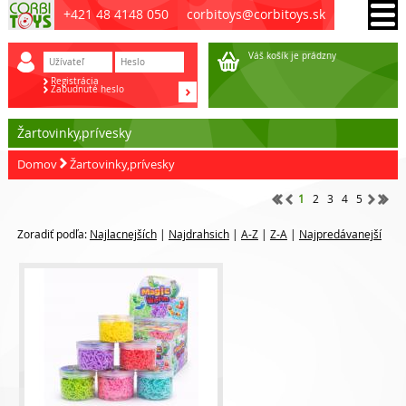
+421 48 4148 050
corbitoys@corbitoys.sk
Váš košík je prádzny
Registrácia
Zabudnuté heslo
Žartovinky,prívesky
Domov
Žartovinky,prívesky
1
2
3
4
5
Zoradiť podľa:
Najlacnejších
|
Najdrahsich
|
A-Z
|
Z-A
|
Najpredávanejší