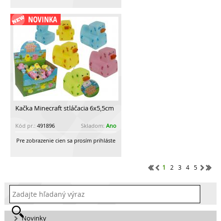
Kačka Minecraft stláčacia 6x5,5cm
Kód pr.:
491896
Skladom:
Ano
Pre zobrazenie cien sa prosím prihláste
1
2
3
4
5
Novinky