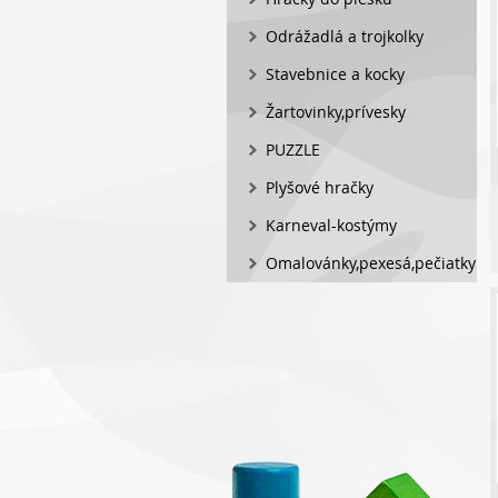
Odrážadlá a trojkolky
Stavebnice a kocky
Žartovinky,prívesky
PUZZLE
Plyšové hračky
Karneval-kostýmy
Omalovánky,pexesá,pečiatky