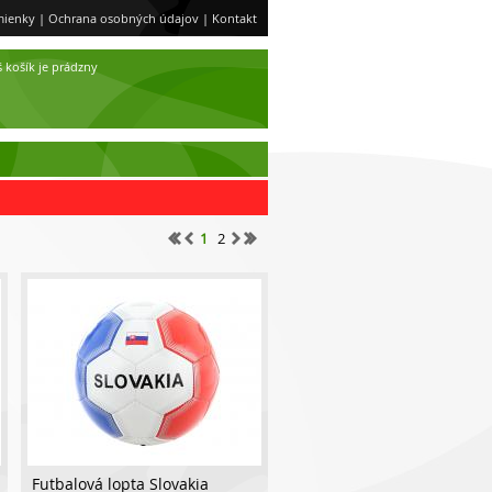
ienky
|
Ochrana osobných údajov
|
Kontakt
 košík je prádzny
1
2
Futbalová lopta Slovakia