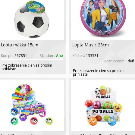
Lopta mäkká 15cm
Lopta Music 23cm
Kód pr.:
567851
Skladom:
Ano
Kód pr.:
133531
Dostupnosť:
1 deň
Pre zobrazenie cien sa prosím
prihláste
Pre zobrazenie cien sa prosím
prihláste