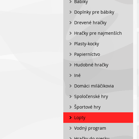
Bábiky
Doplnky pre bábiky
Drevené hračky
Hračky pre najmenších
Plasty-kocky
Papierníctvo
Hudobné hračky
Iné
Domáci miláčikovia
Spoločenské hry
Športové hry
Lopty
Vodný program
Hračky do piesku