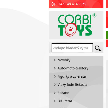
+421 48 4148 050
Novinky
Auto-moto-traktory
Figurky a zvierata
Vlaky-lode-lietadla
Zbrane
Bižutéria