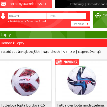
corbitoys@corbitoys.sk
Profil firmy
|
Obchodné podm
Váš
Registrácia
Zabudnuté heslo
Lopty
Domov
Lopty
Zoradiť podľa:
Najlacnejších
|
Najdrahsich
|
A-Z
|
Z-A
|
Najpredávanejší
Futbalová lopta bordová č.5
Futbalová lopta modrozelená,