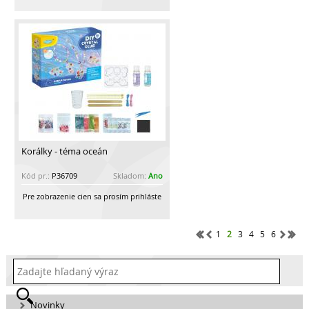
Korálky - téma oceán
Kód pr.:
P36709
Skladom:
Ano
Pre zobrazenie cien sa prosím prihláste
1
2
3
4
5
6
Novinky