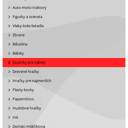
Auto-moto-traktory
Figurky a zvierata
Vlaky-lode-lietadla
Zbrane
Bižutéria
Bábiky
Doplnky pre bábiky
Drevené hračky
Hračky pre najmenších
Plasty-kocky
Papierníctvo
Hudobné hračky
Iné
Domáci miláčikovia