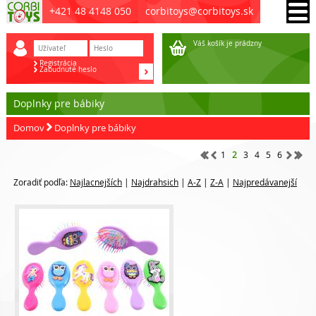
+421 48 4148 050
corbitoys@corbitoys.sk
Váš košík je prádzny
Registrácia
Zabudnuté heslo
Doplnky pre bábiky
Domov
Doplnky pre bábiky
1
2
3
4
5
6
Zoradiť podľa:
Najlacnejších
|
Najdrahsich
|
A-Z
|
Z-A
|
Najpredávanejší