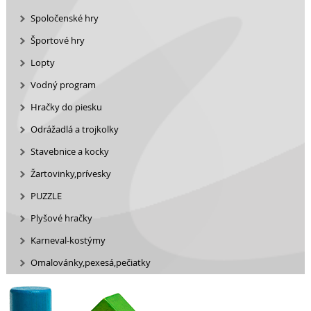
Spoločenské hry
Športové hry
Lopty
Vodný program
Hračky do piesku
Odrážadlá a trojkolky
Stavebnice a kocky
Žartovinky,prívesky
PUZZLE
Plyšové hračky
Karneval-kostýmy
Omalovánky,pexesá,pečiatky