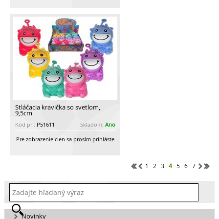
Stláčacia kravička so svetlom,
9,5cm
Kód pr.:
P51611
Skladom:
Ano
Pre zobrazenie cien sa prosím prihláste
1
2
3
4
5
6
7
Novinky