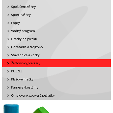
Spoločenské hry
Športové hry
Lopty
Vodný program
Hračky do piesku
Odrážadlá a trojkolky
Stavebnice a kocky
Žartovinky,prívesky
PUZZLE
Plyšové hračky
Karneval-kostýmy
Omalovánky,pexesá,pečiatky