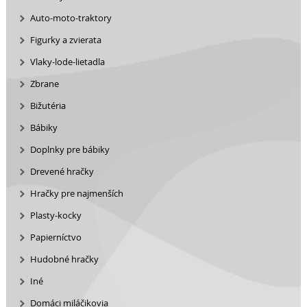
Auto-moto-traktory
Figurky a zvierata
Vlaky-lode-lietadla
Zbrane
Bižutéria
Bábiky
Doplnky pre bábiky
Drevené hračky
Hračky pre najmenších
Plasty-kocky
Papierníctvo
Hudobné hračky
Iné
Domáci miláčikovia