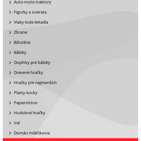
Auto-moto-traktory
Figurky a zvierata
Vlaky-lode-lietadla
Zbrane
Bižutéria
Bábiky
Doplnky pre bábiky
Drevené hračky
Hračky pre najmenších
Plasty-kocky
Papierníctvo
Hudobné hračky
Iné
Domáci miláčikovia