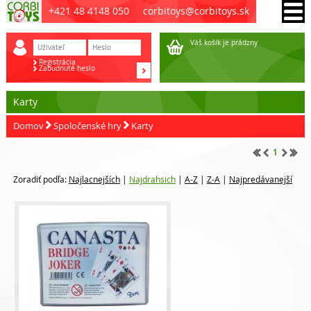
+421 48 4148 050
corbitoys@corbitoys.sk
Váš košík je prádzny
Registrácia
Zabudnuté heslo
Karty
Domov
Spoločenské hry
Karty
1
Zoradiť podľa:
Najlacnejších
|
Najdrahsich
|
A-Z
|
Z-A
|
Najpredávanejší