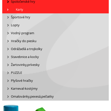
Spoločenské hry
Karty
Športové hry
Lopty
Vodný program
Hračky do piesku
Odrážadlá a trojkolky
Stavebnice a kocky
Žartovinky,prívesky
PUZZLE
Plyšové hračky
Karneval-kostýmy
Omalovánky,pexesá,pečiatky