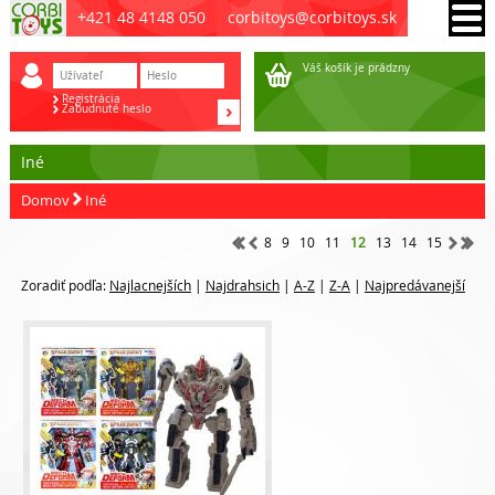
+421 48 4148 050
corbitoys@corbitoys.sk
Váš košík je prádzny
Registrácia
Zabudnuté heslo
Iné
Domov
Iné
8
9
10
11
12
13
14
15
Zoradiť podľa:
Najlacnejších
|
Najdrahsich
|
A-Z
|
Z-A
|
Najpredávanejší