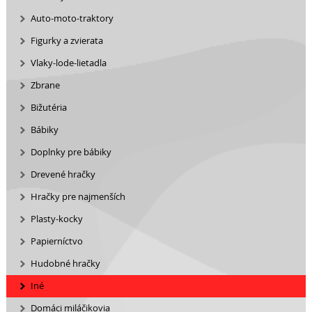
Auto-moto-traktory
Figurky a zvierata
Vlaky-lode-lietadla
Zbrane
Bižutéria
Bábiky
Doplnky pre bábiky
Drevené hračky
Hračky pre najmenších
Plasty-kocky
Papierníctvo
Hudobné hračky
Iné
Domáci miláčikovia