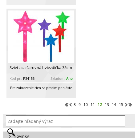
Svietiaca čarovná hviezdička 35cm
Kód pr.:
P34156
Skladom:
Ano
Pre zobrazenie cien sa prosím prihláste
8
9
10
11
12
13
14
15
Novinky