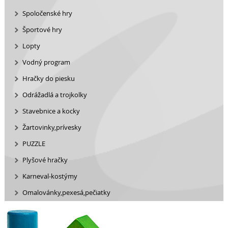
Spoločenské hry
Športové hry
Lopty
Vodný program
Hračky do piesku
Odrážadlá a trojkolky
Stavebnice a kocky
Žartovinky,prívesky
PUZZLE
Plyšové hračky
Karneval-kostýmy
Omalovánky,pexesá,pečiatky