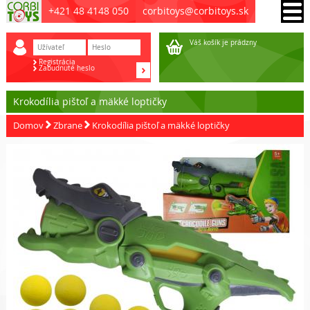
+421 48 4148 050
corbitoys@corbitoys.sk
Váš košík je prádzny
Registrácia
Zabudnuté heslo
Krokodília pištoľ a mäkké loptičky
Domov
Zbrane
Krokodília pištoľ a mäkké loptičky