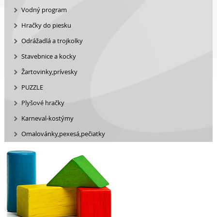
Vodný program
Hračky do piesku
Odrážadlá a trojkolky
Stavebnice a kocky
Žartovinky,prívesky
PUZZLE
Plyšové hračky
Karneval-kostýmy
Omalovánky,pexesá,pečiatky