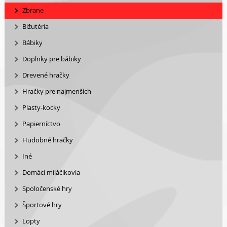
Zbrane
Bižutéria
Bábiky
Doplnky pre bábiky
Drevené hračky
Hračky pre najmenších
Plasty-kocky
Papierníctvo
Hudobné hračky
Iné
Domáci miláčikovia
Spoločenské hry
Športové hry
Lopty