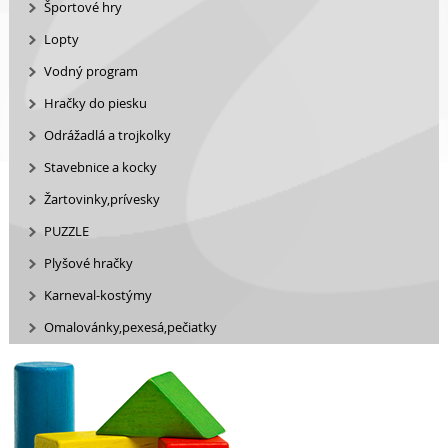
Športové hry
Lopty
Vodný program
Hračky do piesku
Odrážadlá a trojkolky
Stavebnice a kocky
Žartovinky,prívesky
PUZZLE
Plyšové hračky
Karneval-kostýmy
Omalovánky,pexesá,pečiatky