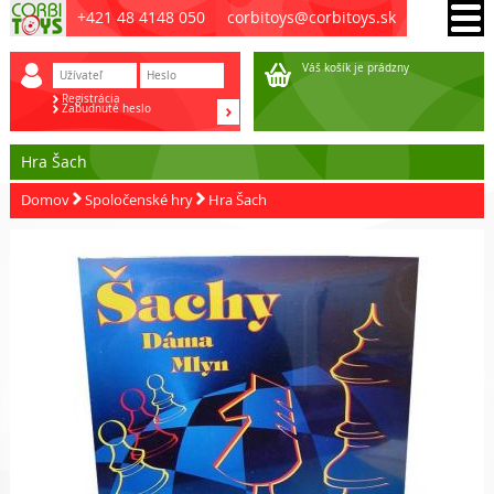
+421 48 4148 050
corbitoys@corbitoys.sk
Váš košík je prádzny
Registrácia
Zabudnuté heslo
Hra Šach
Domov
Spoločenské hry
Hra Šach