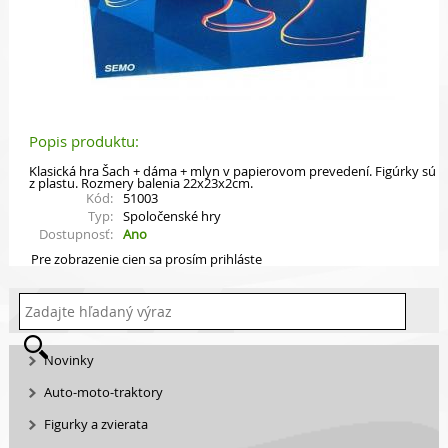
Popis produktu:
Klasická hra Šach + dáma + mlyn v papierovom prevedení. Figúrky sú
z plastu. Rozmery balenia 22x23x2cm.
Kód:
51003
Typ:
Spoločenské hry
Dostupnosť:
Ano
Pre zobrazenie cien sa prosím prihláste
Novinky
Auto-moto-traktory
Figurky a zvierata