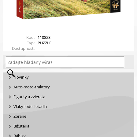
Kód:
110823
Typ:
PUZZLE
Dostupnosť:
Novinky
Auto-moto-traktory
Figurky a zvierata
Vlaky-lode-lietadla
Zbrane
Bižutéria
Bábiky