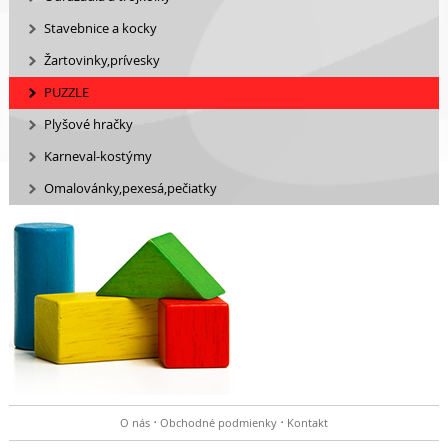
Stavebnice a kocky
Žartovinky,prívesky
PUZZLE
Plyšové hračky
Karneval-kostýmy
Omalovánky,pexesá,pečiatky
O nás
Obchodné podmienky
Kontakt