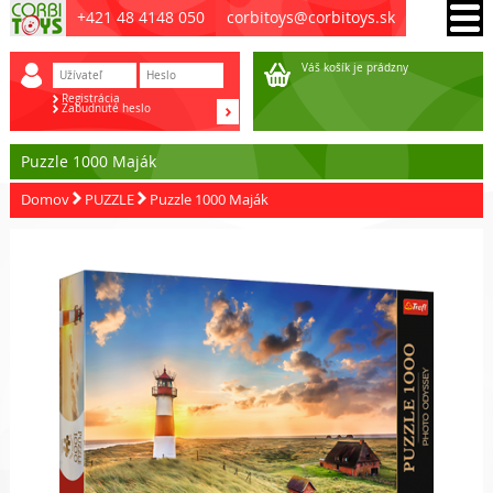
+421 48 4148 050
corbitoys@corbitoys.sk
Váš košík je prádzny
Registrácia
Zabudnuté heslo
Puzzle 1000 Maják
Domov
PUZZLE
Puzzle 1000 Maják