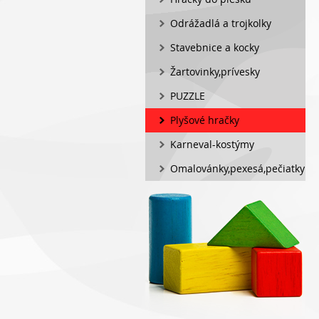
Odrážadlá a trojkolky
Stavebnice a kocky
Žartovinky,prívesky
PUZZLE
Plyšové hračky
Karneval-kostýmy
Omalovánky,pexesá,pečiatky