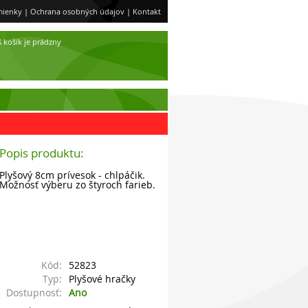
ienky
|
Ochrana osobných údajov
|
Kontakt
 košík je prádzny
Popis produktu:
Plyšový 8cm prívesok - chlpáčik.
Možnosť výberu zo štyroch farieb.
Kód:
52823
Typ:
Plyšové hračky
Dostupnosť:
Ano