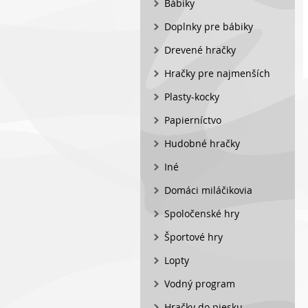
Bábiky
Doplnky pre bábiky
Drevené hračky
Hračky pre najmenších
Plasty-kocky
Papierníctvo
Hudobné hračky
Iné
Domáci miláčikovia
Spoločenské hry
Športové hry
Lopty
Vodný program
Hračky do piesku