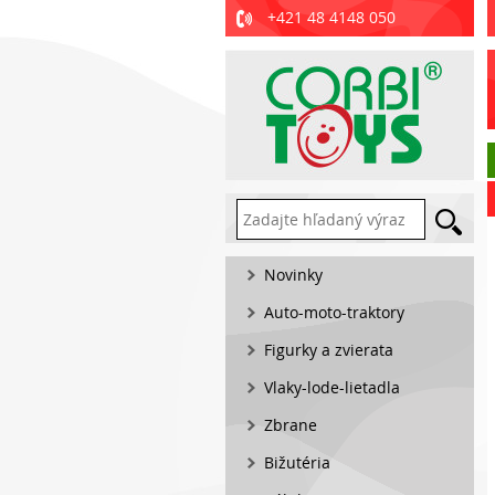
+421 48 4148 050
Novinky
Auto-moto-traktory
Figurky a zvierata
Vlaky-lode-lietadla
Zbrane
Bižutéria