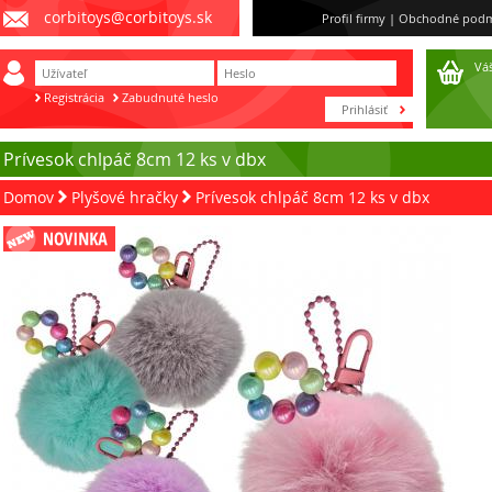
corbitoys@corbitoys.sk
Profil firmy
|
Obchodné podm
Váš
Registrácia
Zabudnuté heslo
Prívesok chlpáč 8cm 12 ks v dbx
Domov
Plyšové hračky
Prívesok chlpáč 8cm 12 ks v dbx