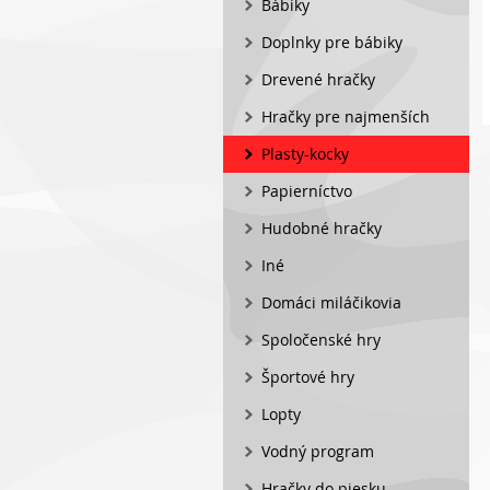
Bábiky
Doplnky pre bábiky
Drevené hračky
Hračky pre najmenších
Plasty-kocky
Papierníctvo
Hudobné hračky
Iné
Domáci miláčikovia
Spoločenské hry
Športové hry
Lopty
Vodný program
Hračky do piesku