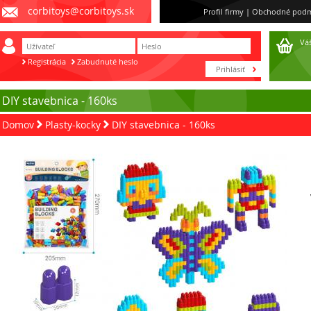
corbitoys@corbitoys.sk
Profil firmy
|
Obchodné podm
Váš
Registrácia
Zabudnuté heslo
DIY stavebnica - 160ks
Domov
Plasty-kocky
DIY stavebnica - 160ks