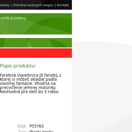
ienky
|
Ochrana osobných údajov
|
Kontakt
 košík je prádzny
Popis produktu:
Farebná stavebnica (6 farieb), z
ktorej si môžeš skladať podľa
vlastnej fantázie. Vhodná na
precvičenie jemnej motoriky.
Nevhodná pre deti do 3 rokov.
Kód:
P55763
Typ:
Plasty-kocky