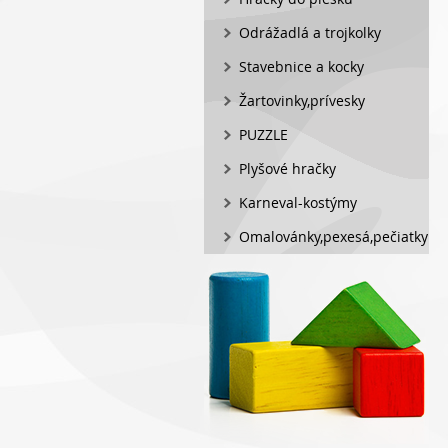
Odrážadlá a trojkolky
Stavebnice a kocky
Žartovinky,prívesky
PUZZLE
Plyšové hračky
Karneval-kostýmy
Omalovánky,pexesá,pečiatky