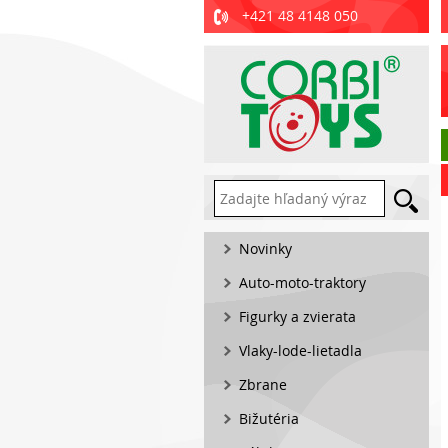
+421 48 4148 050
Novinky
Auto-moto-traktory
Figurky a zvierata
Vlaky-lode-lietadla
Zbrane
Bižutéria