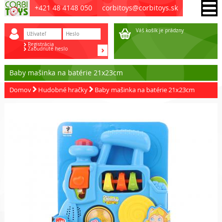
+421 48 4148 050
corbitoys@corbitoys.sk
Váš košík je prádzny
Registrácia
Zabudnuté heslo
Baby mašinka na batérie 21x23cm
Domov
Hudobné hračky
Baby mašinka na batérie 21x23cm