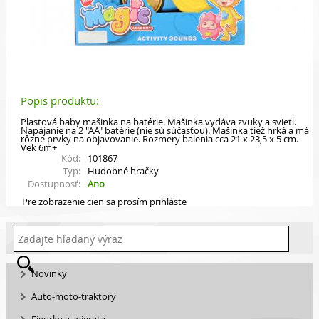
Popis produktu:
Plastová baby mašinka na batérie. Mašinka vydáva zvuky a svieti.
Napájanie na 2 "AA" batérie (nie sú súčasťou). Mašinka tiež hrká a má
rôzne prvky na objavovanie. Rozmery balenia cca 21 x 23,5 x 5 cm.
Vek 6m+
Kód:
101867
Typ:
Hudobné hračky
Dostupnosť:
Ano
Pre zobrazenie cien sa prosím prihláste
Novinky
Auto-moto-traktory