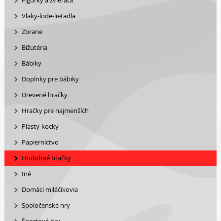
Figurky a zvierata
Vlaky-lode-lietadla
Zbrane
Bižutéria
Bábiky
Doplnky pre bábiky
Drevené hračky
Hračky pre najmenších
Plasty-kocky
Papierníctvo
Hudobné hračky
Iné
Domáci miláčikovia
Spoločenské hry