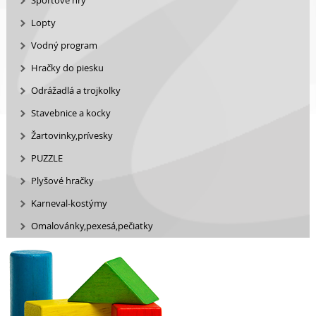
Športové hry
Lopty
Vodný program
Hračky do piesku
Odrážadlá a trojkolky
Stavebnice a kocky
Žartovinky,prívesky
PUZZLE
Plyšové hračky
Karneval-kostýmy
Omalovánky,pexesá,pečiatky